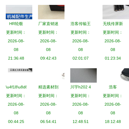
HR轮毂
厂家直销迷
浩客传输王
无线传屏新
更新时间：
HUB详解
你插件蓝牙
更新时间：
更新时间：
v992 USB
更新时间：
选择 试过
性能、设计
2026-08-
小音响 小
2026-08-
Hub产品图
2026-08-
2026-08-
泽创WiFi
与改装指南
08
额批量采购
08
片与功能解
08
P-智能投屏
08
21:36:48
首选，深圳
09:42:43
02:01:07
析
Hub或成继
01:23:34
市中信福科
Maxhub后
技USB
市场新宠
HUB创新方
\u4f18\u8d8a\u8005\u0059\u0039\u0030\u0039\u0048\u0055\u005
精选素材剖
川宇h202 4
浩客
案
\u0048\u0055\u0042\u4ea7\u54c1\u56fe\u7247\u53ca\u9003\u89
更新时间：
更新时间：
析 IT168
更新时间：
口迷你hub
更新时间：
GPH366迷
2026-08-
USB Hub图
2026-08-
usb转换器
2026-08-
你USB Hub
2026-08-
08
片大全与优
08
数码周边产
08
便携与高效
08
00:44:25
06:54:41
越者Y-
品产品图片
12:48:51
的数据中心
18:12:48