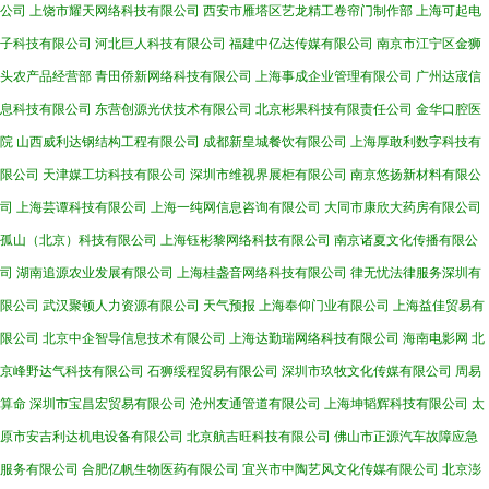
公司
上饶市耀天网络科技有限公司
西安市雁塔区艺龙精工卷帘门制作部
上海可起电
子科技有限公司
河北巨人科技有限公司
福建中亿达传媒有限公司
南京市江宁区金狮
头农产品经营部
青田侨新网络科技有限公司
上海事成企业管理有限公司
广州达宬信
息科技有限公司
东营创源光伏技术有限公司
北京彬果科技有限责任公司
金华口腔医
院
山西威利达钢结构工程有限公司
成都新皇城餐饮有限公司
上海厚敢利数字科技有
限公司
天津媒工坊科技有限公司
深圳市维视界展柜有限公司
南京悠扬新材料有限公
司
上海芸谭科技有限公司
上海一纯网信息咨询有限公司
大同市康欣大药房有限公司
孤山（北京）科技有限公司
上海钰彬黎网络科技有限公司
南京诸夏文化传播有限公
司
湖南追源农业发展有限公司
上海桂盏音网络科技有限公司
律无忧法律服务深圳有
限公司
武汉聚顿人力资源有限公司
天气预报
上海奉仰门业有限公司
上海益佳贸易有
限公司
北京中企智导信息技术有限公司
上海达勤瑞网络科技有限公司
海南电影网
北
京峰野达气科技有限公司
石狮绥程贸易有限公司
深圳市玖牧文化传媒有限公司
周易
算命
深圳市宝昌宏贸易有限公司
沧州友通管道有限公司
上海坤韬辉科技有限公司
太
原市安吉利达机电设备有限公司
北京航吉旺科技有限公司
佛山市正源汽车故障应急
服务有限公司
合肥亿帆生物医药有限公司
宜兴市中陶艺风文化传媒有限公司
北京澎