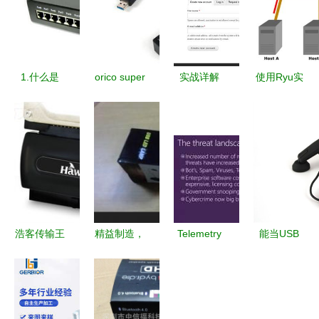
1.什么是
orico super
实战详解
使用Ryu实
speed
VulnHub靶
现交换式集
usb3.0 hub
机Lampião
线器
意外受到很
渗透测试教
（Switching
多关注的
程 — 从信
Hub）的功
usb hub
息收集到拿
能
到Root
Shell的完
浩客传输王
精益制造，
Telemetry
能当USB
整攻略
v985 USB
不止于连接
and Data
Hub用！
Hub 高效扩
——优质
Flow at
Roccat鼠标
展的全能接
USB电脑周
Hyperscale:
固线器新品