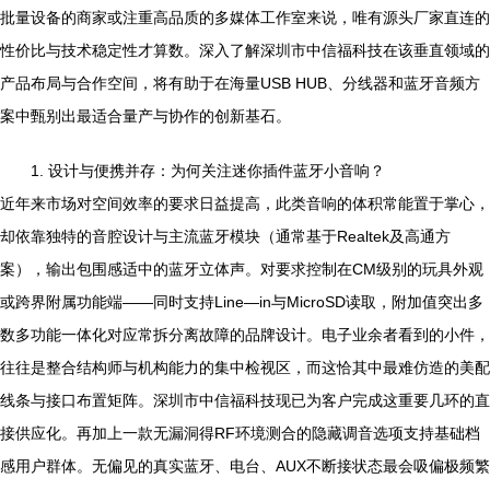
批量设备的商家或注重高品质的多媒体工作室来说，唯有源头厂家直连的
性价比与技术稳定性才算数。深入了解深圳市中信福科技在该垂直领域的
产品布局与合作空间，将有助于在海量USB HUB、分线器和蓝牙音频方
案中甄别出最适合量产与协作的创新基石。
1. 设计与便携并存：为何关注迷你插件蓝牙小音响？
近年来市场对空间效率的要求日益提高，此类音响的体积常能置于掌心，
却依靠独特的音腔设计与主流蓝牙模块（通常基于Realtek及高通方
案），输出包围感适中的蓝牙立体声。对要求控制在CM级别的玩具外观
或跨界附属功能端——同时支持Line—in与MicroSD读取，附加值突出多
数多功能一体化对应常拆分离故障的品牌设计。电子业余者看到的小件，
往往是整合结构师与机构能力的集中检视区，而这恰其中最难仿造的美配
线条与接口布置矩阵。深圳市中信福科技现已为客户完成这重要几环的直
接供应化。再加上一款无漏洞得RF环境测合的隐藏调音选项支持基础档
感用户群体。无偏见的真实蓝牙、电台、AUX不断接状态最会吸偏极频繁