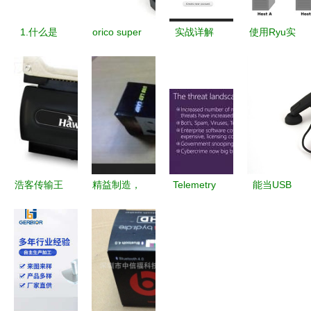
1.什么是
orico super
实战详解
使用Ryu实
speed
VulnHub靶
现交换式集
usb3.0 hub
机Lampião
线器
意外受到很
渗透测试教
（Switching
多关注的
程 — 从信
Hub）的功
usb hub
息收集到拿
能
到Root
Shell的完
浩客传输王
精益制造，
Telemetry
能当USB
整攻略
v985 USB
不止于连接
and Data
Hub用！
Hub 高效扩
——优质
Flow at
Roccat鼠标
展的全能接
USB电脑周
Hyperscale:
固线器新品
口利器
边产品与专
An In-
HUB 体验
业OEM服
Depth
评测
务揭密
Look at